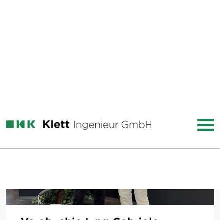
Unser Hauptsitz zieht um!
Am 7. und 8. November 2025...
Mehr lesen